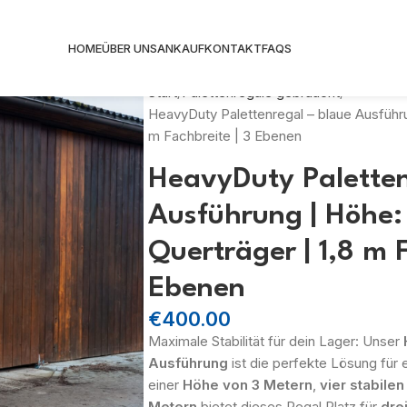
HOME
ÜBER UNS
ANKAUF
KONTAKT
FAQS
Start
Palettenregale gebraucht
HeavyDuty Palettenregal – blaue Ausführu
m Fachbreite | 3 Ebenen
HeavyDuty Paletten
Ausführung | Höhe: 
Querträger | 1,8 m F
Ebenen
€
400.00
Maximale Stabilität für dein Lager: Unser
Ausführung
ist die perfekte Lösung für e
einer
Höhe von 3 Metern
,
vier stabile
Metern
bietet dieses Regal Platz für
dre