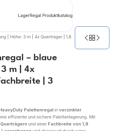
LagerRegal Produktkatalog
ng | Höhe: 3 m | 4x Querträger | 1,8
regal – blaue
3 m | 4x
achbreite | 3
HeavyDuty Palettenregal
in
verzinkter
ine effiziente und sichere Palettenlagerung. Mit
n Querträgern
und einer
Fachbreite von 1,8
i Lagerebenen
und überzeugt durch seine